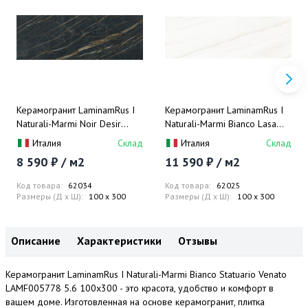
Керамогранит LaminamRus I
Керамогранит LaminamRus I
Naturali-Marmi Noir Desir
Naturali-Marmi Bianco Lasa
Bocciardato LAMF007045 5.6
Lucid. LAMFF00375 5.6
Италия
Склад
Италия
Склад
100x300
100x300
8 590 ₽ / м2
11 590 ₽ / м2
Код товара:
62034
Код товара:
62025
Размеры (Д x Ш):
100 x 300
Размеры (Д x Ш):
100 x 300
Описание
Характеристики
Отзывы
Керамогранит LaminamRus I Naturali-Marmi Bianco Statuario Venato
LAMF005778 5.6 100x300 - это красота, удобство и комфорт в
вашем доме. Изготовленная на основе керамогранит, плитка