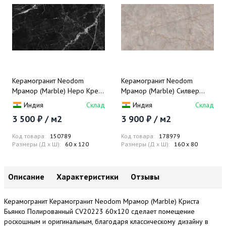
Керамогранит Neodom
Керамогранит Neodom
Мрамор (Marble) Неро Крета
Мрамор (Marble) Силвер
Полированный CV20202
Ривер Карвинг N20501
Индия
Склад
Индия
Склад
60x120
80x160
3 500 ₽ / м2
3 900 ₽ / м2
Код товара:
150789
Код товара:
178979
Размеры (Д x Ш):
60 x 120
Размеры (Д x Ш):
160 x 80
Описание
Характеристики
Отзывы
Керамогранит Керамогранит Neodom Мрамор (Marble) Криста
Бьянко Полированный CV20223 60x120 сделает помещение
роскошным и оригинальным, благодаря классическому дизайну в