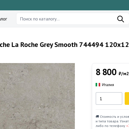
лог
iche La Roche Grey Smooth 744494 120x1
8 800
₽/м2
Италия
🚚 Стоимость и усло
и типа товара. Узн
либо по телефону
+