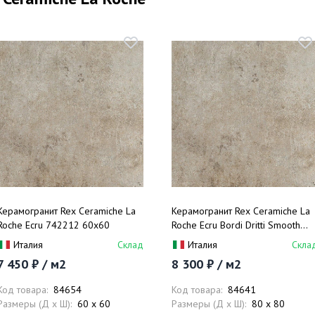
Керамогранит Rex Ceramiche La
Керамогранит Rex Ceramiche La
Roche Ecru 742212 60x60
Roche Ecru Bordi Dritti Smooth
742712 80x80
Италия
Склад
Италия
Скла
7 450 ₽ / м2
8 300 ₽ / м2
Код товара:
84654
Код товара:
84641
Размеры (Д x Ш):
60 x 60
Размеры (Д x Ш):
80 x 80