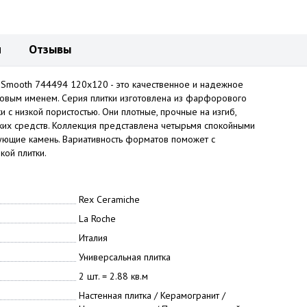
и
Отзывы
y Smooth 744494 120x120 - это качественное и надежное
ровым именем. Серия плитки изготовлена из фарфорового
и с низкой пористостью. Они плотные, прочные на изгиб,
ких средств. Коллекция представлена четырьмя спокойными
рующие камень. Вариативность форматов поможет с
дкой плитки.
Rex Ceramiche
La Roche
Италия
Универсальная плитка
2 шт. = 2.88 кв.м
Настенная плитка / Керамогранит /