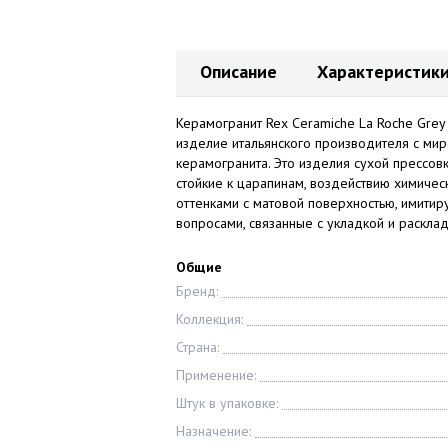
Описание
Характеристик
Керамогранит Rex Ceramiche La Roche Gre
изделие итальянского производителя с ми
керамогранита. Это изделия сухой прессовк
стойкие к царапинам, воздействию химичес
оттенками с матовой поверхностью, имити
вопросами, связанные с укладкой и раскла
Общие
Бренд:
Коллекция:
Страна:
Применение:
Штук в упаковке:
Назначение: