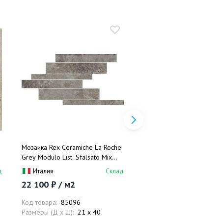
Мозаика Rex Ceramiche La Roche
Керамогранит Rex Ceram
Grey Modulo List. Sfalsato Mix
Roche Ecru Smooth 7445
742238 21x40
60x120
д
Италия
Склад
Италия
22 100 ₽ / м2
7 400 ₽ / м2
Код товара:
85096
Код товара:
85242
Размеры (Д x Ш):
21 x 40
Размеры (Д x Ш):
60 x 1