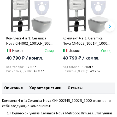
Комплект 4 в 1: Ceramica
Комплект 4 в 1: Ceramica
Nova CN4002_1001CH_1000
Nova CN4002_1001M_1000
Унитаз подвесной Metropol
Унитаз подвесной Metropol
Италия
Склад
Италия
Склад
Rimless + Инсталляция
Rimless + Инсталляция
40 790 ₽ / компл.
40 790 ₽ / компл.
Envision + Шумоизоляция +
Envision + Шумоизоляция +
Кнопка смыва Round (хром)
Кнопка смыва Round (хром
Код товара:
178015
Код товара:
178017
мат)
Размеры (Д x Ш):
49 x 37
Размеры (Д x Ш):
49 x 37
Описание
Характеристики
Отзывы
Комплект 4 в 1: Ceramica Nova CN4002MB_1002B_1000 включает в
себя следующие компоненты:
Подвесной унитаз Ceramica Nova Metropol Rimless. Этот унитаз