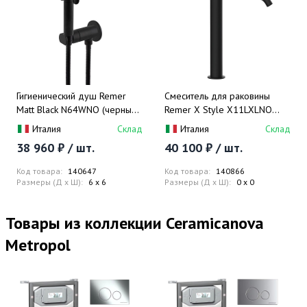
Гигиенический душ Remer
Смеситель для раковины
Matt Black N64WNO (черный
Remer X Style X11LXLNO
мат), смеситель в комплекте
(черный матовый)
Италия
Склад
Италия
Склад
38 960 ₽ / шт.
40 100 ₽ / шт.
Код товара:
140647
Код товара:
140866
Размеры (Д x Ш):
6 x 6
Размеры (Д x Ш):
0 x 0
Товары из коллекции Ceramicanova
Metropol