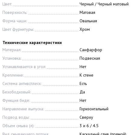
Цвет:
Черный / Черный матовый
Поверхность:
Матовая
Форма чаши:
Овальная
Цвет фурнитуры:
Хром
Технические характеристики
Материал:
Санфарфор
Установка:
Подвесная
Устанавливается в угол:
Нет
Крепление:
К стене
Система антивсплеск:
Есть
Безободковый:
Да
Функция биде:
Нет
Направление выпуска:
Горизонтальный
Подвод воды:
Сверху
Объем смыва (л):
3 и 6 / 4.5
Вид смывающего потока:
Каскадный слив (прямой)