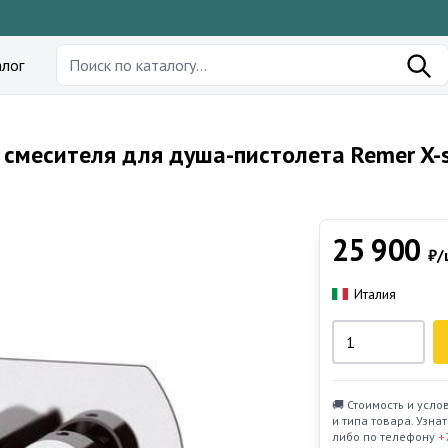
лог
смесителя для душа-пистолета Remer X-s
25 900
₽/
Италия
🚚 Стоимость и усло
и типа товара. Узн
либо по телефону
+