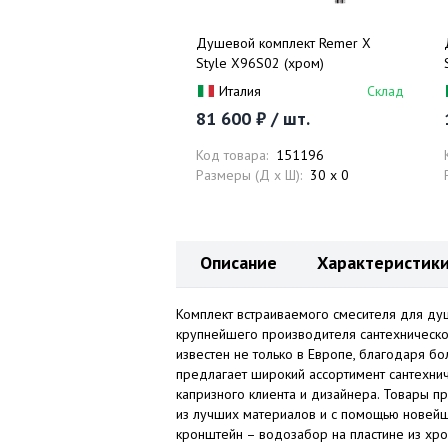
Душевой комплект Remer X
Style X96S02 (хром)
Италия
Склад
81 600 ₽ / шт.
Код товара:
151196
Размеры (Д x Ш):
30 x 0
Описание
Характеристик
Комплект встраиваемого смесителя для душ
крупнейшего производителя сантехническо
известен не только в Европе, благодаря б
предлагает широкий ассортимент сантехни
капризного клиента и дизайнера. Товары 
из лучших материалов и с помощью новейш
кронштейн – водозабор на пластине из хро