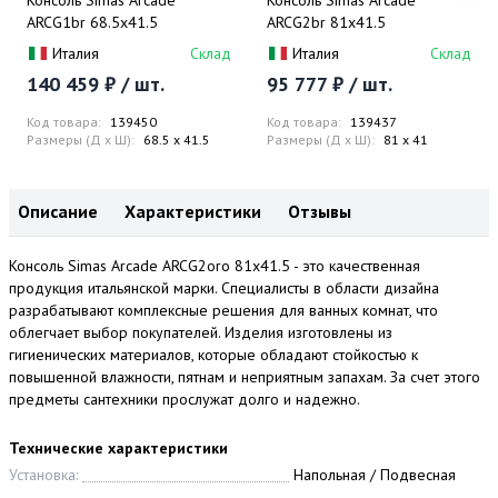
Консоль Simas Arcade
Консоль Simas Arcade
ARCG1br 68.5х41.5
ARCG2br 81х41.5
Италия
Склад
Италия
Склад
140 459 ₽ / шт.
95 777 ₽ / шт.
Код товара:
139450
Код товара:
139437
Размеры (Д x Ш):
68.5 x 41.5
Размеры (Д x Ш):
81 x 41
Описание
Характеристики
Отзывы
Консоль Simas Arcade ARCG2oro 81х41.5 - это качественная
продукция итальянской марки. Специалисты в области дизайна
разрабатывают комплексные решения для ванных комнат, что
облегчает выбор покупателей. Изделия изготовлены из
гигиенических материалов, которые обладают стойкостью к
повышенной влажности, пятнам и неприятным запахам. За счет этого
предметы сантехники прослужат долго и надежно.
Технические характеристики
Установка:
Напольная / Подвесная