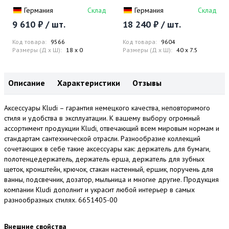
Германия
Склад
Германия
Склад
9 610 ₽ / шт.
18 240 ₽ / шт.
Код товара:
9566
Код товара:
9604
Размеры (Д x Ш):
18 x 0
Размеры (Д x Ш):
40 x 7.5
Описание
Характеристики
Отзывы
Аксессуары Kludi – гарантия немецкого качества, неповторимого
стиля и удобства в эксплуатации. К вашему выбору огромный
ассортимент продукции Kludi, отвечающий всем мировым нормам и
стандартам сантехнической отрасли. Разнообразие коллекций
сочетающих в себе такие аксессуары как: держатель для бумаги,
полотенцедержатель, держатель ерша, держатель для зубных
щеток, кронштейн, крючок, стакан настенный, ершик, поручень для
ванны, подсвечник, дозатор, мыльница и многие другие. Продукция
компании Kludi дополнит и украсит любой интерьер в самых
разнообразных стилях. 6651405-00
Внешние свойства