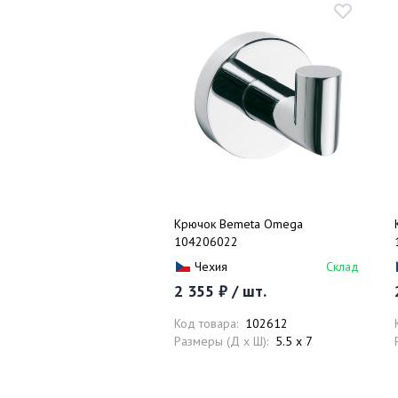
Крючок Bemeta Omega
104206022
Чехия
Склад
2 355 ₽ / шт.
Код товара:
102612
Размеры (Д x Ш):
5.5 x 7