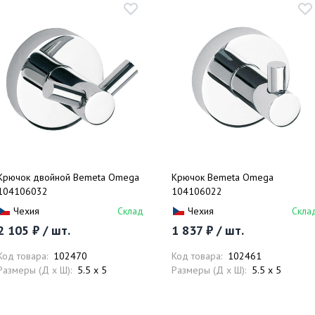
Крючок двойной Bemeta Omega
Крючок Bemeta Omega
104106032
104106022
Чехия
Склад
Чехия
Скла
2 105 ₽ / шт.
1 837 ₽ / шт.
Код товара:
102470
Код товара:
102461
Размеры (Д x Ш):
5.5 x 5
Размеры (Д x Ш):
5.5 x 5