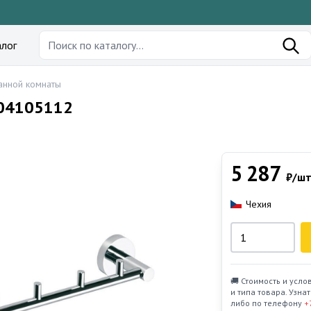
лог
анной комнаты
104105112
5 287
₽/шт
Чехия
🚚 Стоимость и усло
и типа товара. Узн
либо по телефону
+