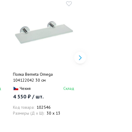
Полка Bemeta Omega
Поручень с мыльницей 
104122042 30 см
Omega 102307032
д
Чехия
Склад
Чехия
4 550 ₽ / шт.
10 017 ₽ / шт.
Код товара:
102546
Код товара:
102386
Размеры (Д x Ш):
30 x 13
Размеры (Д x Ш):
40 x 2