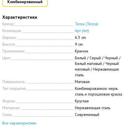
Комбинированный
Характеристики
Бренд:
Тезза (Tezza)
Коллекция:
Арт (Art)
Ширина:
6.3 см.
Высота:
9 см.
Применение:
Крючок
Цвет:
Белый / Серый / Черный /
Белый матовый / Черный
матовый / Нержавеющая
сталь
Поверхность:
Матовая
Тип покрытия:
Комбинированное: нерж.
сталь и порошковая краска
Форма:
Круглая
Материал:
Нержавеющая сталь
Стиль:
Современный
Все характеристики