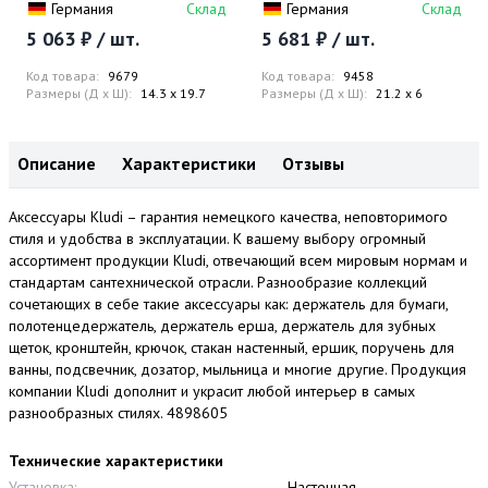
Германия
Склад
Германия
Склад
5 063 ₽ / шт.
5 681 ₽ / шт.
Код товара:
9679
Код товара:
9458
Размеры (Д x Ш):
14.3 x 19.7
Размеры (Д x Ш):
21.2 x 6
Описание
Характеристики
Отзывы
Аксессуары Kludi – гарантия немецкого качества, неповторимого
стиля и удобства в эксплуатации. К вашему выбору огромный
ассортимент продукции Kludi, отвечающий всем мировым нормам и
стандартам сантехнической отрасли. Разнообразие коллекций
сочетающих в себе такие аксессуары как: держатель для бумаги,
полотенцедержатель, держатель ерша, держатель для зубных
щеток, кронштейн, крючок, стакан настенный, ершик, поручень для
ванны, подсвечник, дозатор, мыльница и многие другие. Продукция
компании Kludi дополнит и украсит любой интерьер в самых
разнообразных стилях. 4898605
Технические характеристики
Установка:
Настенная