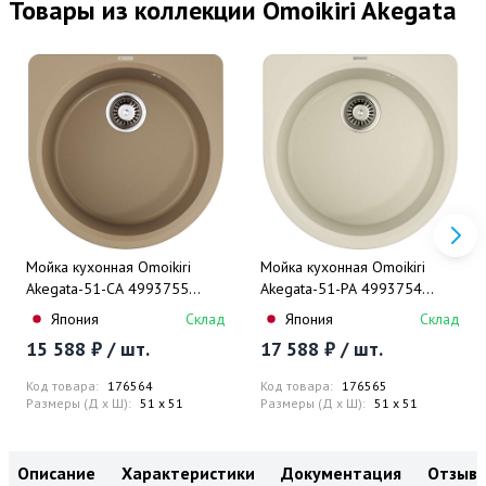
Товары из коллекции Omoikiri Akegata
Мойка кухонная Omoikiri
Мойка кухонная Omoikiri
Akegata-51-CA 4993755
Akegata-51-PA 4993754
51x51 (карамель)
51x51 (пастила)
Япония
Склад
Япония
Склад
15 588 ₽ / шт.
17 588 ₽ / шт.
Код товара:
176564
Код товара:
176565
Размеры (Д x Ш):
51 x 51
Размеры (Д x Ш):
51 x 51
Описание
Характеристики
Документация
Отзыв