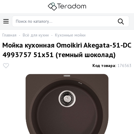
Главная
-
Всё для кухни
-
Кухонные мойки
Мойка кухонная Omoikiri Akegata-51-DC
4993757 51x51 (темный шоколад)
Код товара:
176563