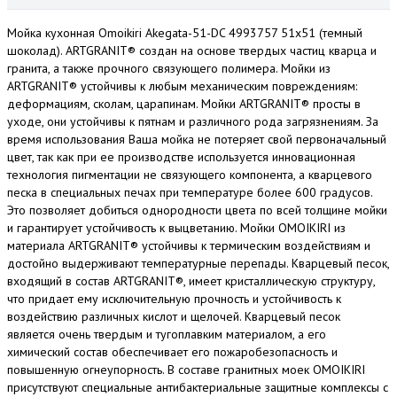
Мойка кухонная Omoikiri Akegata-51-DC 4993757 51x51 (темный
шоколад). ARTGRANIT® создан на основе твердых частиц кварца и
гранита, а также прочного связующего полимера. Мойки из
ARTGRANIT® устойчивы к любым механическим повреждениям:
деформациям, сколам, царапинам. Мойки ARTGRANIT® просты в
уходе, они устойчивы к пятнам и различного рода загрязнениям. За
время использования Ваша мойка не потеряет свой первоначальный
цвет, так как при ее производстве используется инновационная
технология пигментации не связующего компонента, а кварцевого
песка в специальных печах при температуре более 600 градусов.
Это позволяет добиться однородности цвета по всей толщине мойки
и гарантирует устойчивость к выцветанию. Мойки OMOIKIRI из
материала ARTGRANIT® устойчивы к термическим воздействиям и
достойно выдерживают температурные перепады. Кварцевый песок,
входящий в состав ARTGRANIT®, имеет кристаллическую структуру,
что придает ему исключительную прочность и устойчивость к
воздействию различных кислот и щелочей. Кварцевый песок
является очень твердым и тугоплавким материалом, а его
химический состав обеспечивает его пожаробезопасность и
повышенную огнеупорность. В составе гранитных моек OMOIKIRI
присутствуют специальные антибактериальные защитные комплексы с