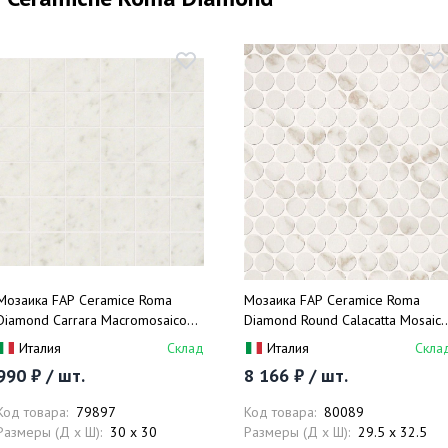
Мозаика FAP Ceramice Roma
Мозаика FAP Ceramice Roma
Diamond Carrara Macromosaico
Diamond Round Calacatta Mosaic
fNGE 30x30
fNJB 29.5x32.5
Италия
Склад
Италия
Скла
990 ₽ / шт.
8 166 ₽ / шт.
Код товара:
79897
Код товара:
80089
Размеры (Д x Ш):
30 x 30
Размеры (Д x Ш):
29.5 x 32.5