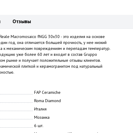
и
Отзывы
eale Macromosaico fNGG 30x30 - это изделия на основе
один год, она отличается большей прочность, у нее низкий
ва к механическим повреждениям и перепадам температур.
дукцию уже более 60 лет и входит в состав Gruppo
ом рынке и получает положительные отзывы клиентов.
амической плиткой и керамогранитом под натуральный
рхностью.
FAP Ceramiche
Roma Diamond
Италия
Мозаика
6 шт.