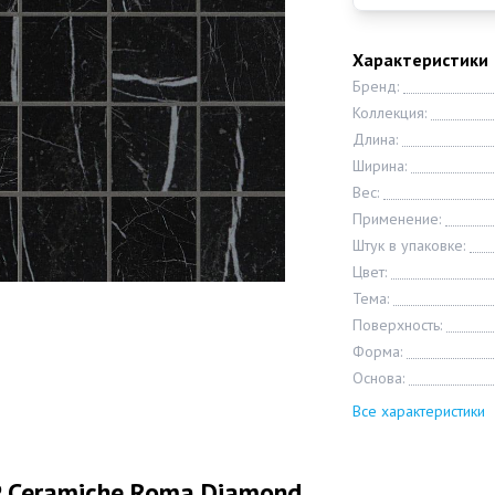
Характеристики
Бренд:
Коллекция:
Длина:
Ширина:
Вес:
Применение:
Штук в упаковке:
Цвет:
Тема:
Поверхность:
Форма:
Основа:
Все характеристики
P Ceramiche Roma Diamond