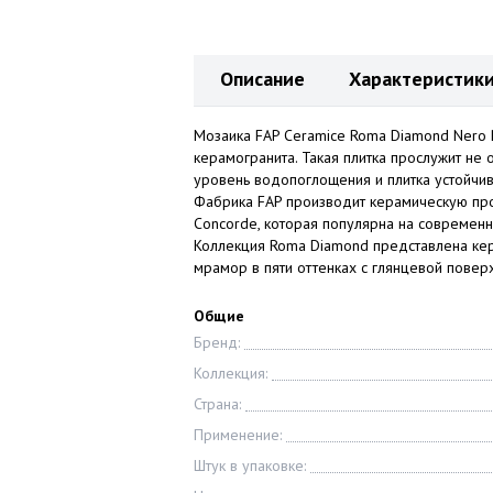
Описание
Характеристик
Мозаика FAP Ceramice Roma Diamond Nero R
керамогранита. Такая плитка прослужит не 
уровень водопоглощения и плитка устойчи
Фабрика FAP производит керамическую про
Concorde, которая популярна на современн
Коллекция Roma Diamond представлена кер
мрамор в пяти оттенках с глянцевой пове
Общие
Бренд:
Коллекция:
Страна:
Применение:
Штук в упаковке: