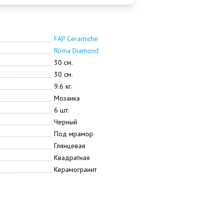
FAP Ceramiche
Roma Diamond
30 см.
30 см.
9.6 кг.
Мозаика
6 шт.
Черный
Под мрамор
Глянцевая
Квадратная
Керамогранит