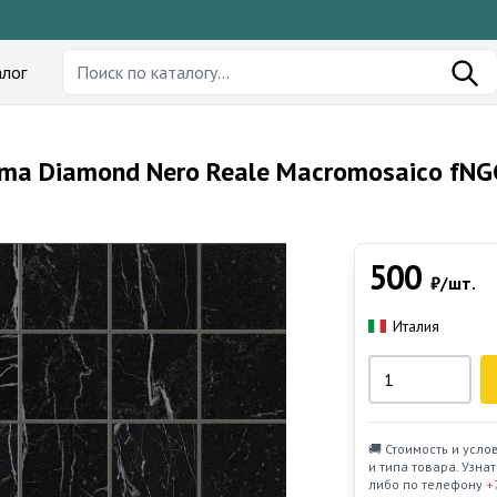
лог
oma Diamond Nero Reale Macromosaico fN
500
₽/шт.
Италия
🚚 Стоимость и усло
и типа товара. Узн
либо по телефону
+