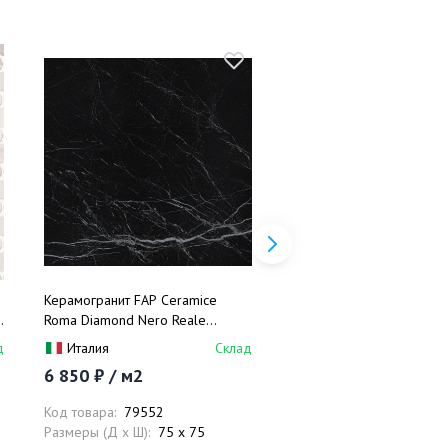
Керамогранит FAP Ceramice
Настенная плитка FAP Ce
o
Roma Diamond Nero Reale
Roma Diamond Line Calac
Brillante fNEM 75x75
Brillante fNDX 25x75
д
Италия
Склад
Италия
6 850 ₽ / м2
5 298 ₽ / м2
Код товара:
79552
Код товара:
79225
Размеры (Д x Ш):
75 x 75
Размеры (Д x Ш):
25 x 7