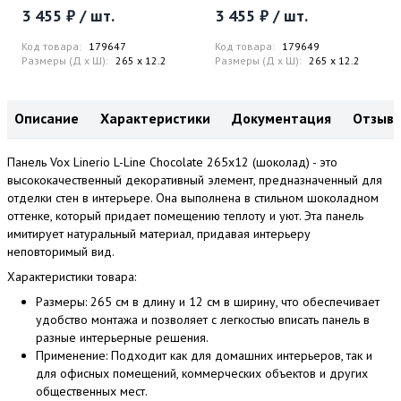
3 455 ₽ / шт.
3 455 ₽ / шт.
Код товара:
179647
Код товара:
179649
Размеры (Д x Ш):
265 x 12.2
Размеры (Д x Ш):
265 x 12.2
Описание
Характеристики
Документация
Отзыв
Панель Vox Linerio L-Line Chocolate 265x12 (шоколад) - это
высококачественный декоративный элемент, предназначенный для
отделки стен в интерьере. Она выполнена в стильном шоколадном
оттенке, который придает помещению теплоту и уют. Эта панель
имитирует натуральный материал, придавая интерьеру
неповторимый вид.
Характеристики товара:
Размеры: 265 см в длину и 12 см в ширину, что обеспечивает
удобство монтажа и позволяет с легкостью вписать панель в
разные интерьерные решения.
Применение: Подходит как для домашних интерьеров, так и
для офисных помещений, коммерческих объектов и других
общественных мест.