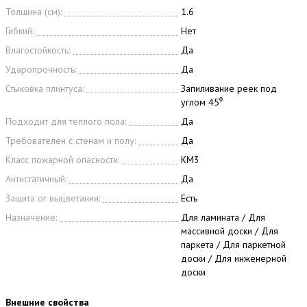
Толщина (см):
1.6
Гибкий:
Нет
Влагостойкость:
Да
Ударопрочность:
Да
Стыковка плинтуса:
Запиливание реек под
углом 45⁰
Подходит для теплого пола:
Да
Требователен с стенам и полу:
Да
Класс пожарной опасности:
КМ3
Антистатичный:
Да
Защита от выцветания:
Есть
Назначение:
Для ламината / Для
массивной доски / Для
паркета / Для паркетной
доски / Для инженерной
доски
Внешние свойства