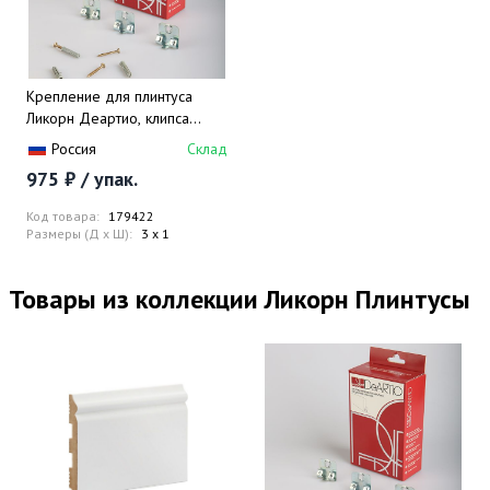
Крепление для плинтуса
Ликорн Деартио, клипса
монтажная, для плинтусов
Россия
Склад
высотой 6, 8 см
975 ₽ / упак.
Код товара:
179422
Размеры (Д x Ш):
3 x 1
Товары из коллекции Ликорн Плинтусы