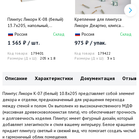
Плинтус Ликорн К-08 (белый)
Крепление для плинтуса
13.7x205, напольный,
Ликорн Деартио, клипса
крашенный, МДФ, с кабель-
монтажная, для плинтусов
Россия
Склад
Россия
Склад
каналом, фигурный
высотой 6, 8 см
1 565 ₽ / шт.
975 ₽ / упак.
Код товара:
179401
Код товара:
179422
Размеры (Д x Ш):
205 x 1.8
Размеры (Д x Ш):
3 x 1
Описание
Характеристики
Документация
Отзыв
Плинтус Ликорн К-07 (белый) 10.8x205 представляет собой элемент
декора и отделки, предназначенный для украшения перехода
между стеной и полом. Он выполнен из высококачественного МДФ
(массивная древесноволокнистая плита), что обеспечивает прочность
и долговечность изделия. Плинтус имеет фигурный дизайн, который
добавляет элегантности и стиля вашему интерьеру. Белое крашение
придает плинтусу светлый и свежий вид, что помогает создать чистый
и гармоничный облик помещения.