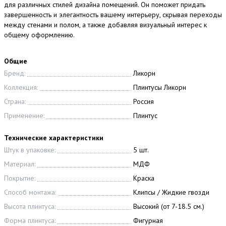
для различных стилей дизайна помещений. Он поможет придать
завершенность и элегантность вашему интерьеру, скрывая переходы
между стенами и полом, а также добавляя визуальный интерес к
общему оформлению.
Общие
Бренд:
Ликорн
Коллекция:
Плинтусы Ликорн
Страна:
Россия
Применение:
Плинтус
Технические характеристики
Штук в упаковке:
5 шт.
Материал:
МДФ
Покрытие:
Краска
Способ монтажа:
Клипсы / Жидкие гвозди
Высота плинтуса:
Высокий (от 7-18.5 см.)
Форма плинтуса:
Фигурная