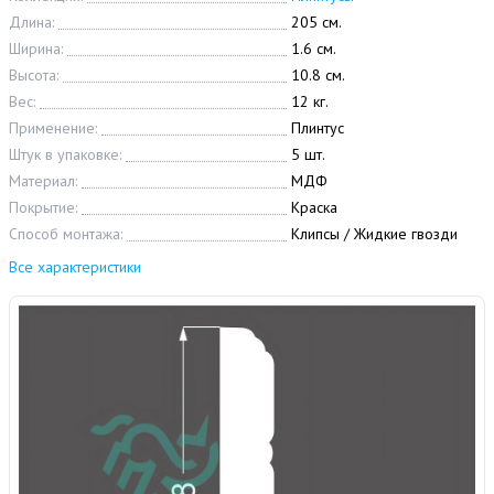
Длина:
205 см.
Ширина:
1.6 см.
Высота:
10.8 см.
Вес:
12 кг.
Применение:
Плинтус
Штук в упаковке:
5 шт.
Материал:
МДФ
Покрытие:
Краска
Способ монтажа:
Клипсы / Жидкие гвозди
Все характеристики