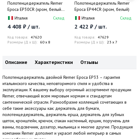
Полотенцедержатель Remer
Полотенцедержатель Remer
Epoca EP30CR (хром, белый),
Epoca EP44CR (хром, белый)
60 см
Италия
Склад
Италия
Склад
4 408 ₽ / шт.
2 422 ₽ / шт.
Код товара:
47620
Код товара:
47629
Размеры (Д x Ш):
60 x 8
Размеры (Д x Ш):
23 x 7
Описание
Характеристики
Отзывы
Полотенцедержатель двойной Remer Epoca EP33 – гарантия
итальянского качества, неповторимого стиля и удобства в
эксплуатации. К вашему выбору огромный ассортимент продукции
Remer, отвечающий всем мировым нормам и стандартам
сантехнической отрасли. Разнообразие коллекций сочетающих в
себе такие аксессуары как: держатель для бумаги,
полотенцедержатель, держатель ерша, держатель для зубных
щеток, кронштейн, крючок, стакан настенный, ершик, поручень для
ванны, подсвечник, дозатор, мыльница и многие другие. Продукция
компании Remer дополнит и украсит любой интерьер в самых