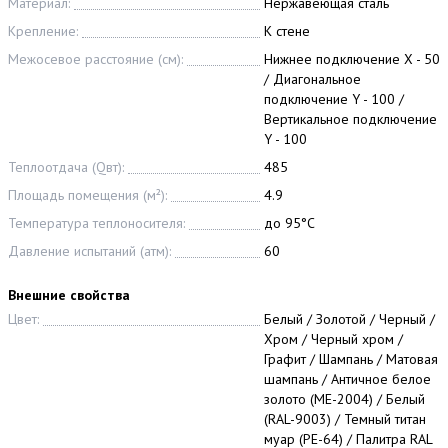
Материал:
Нержавеющая сталь
Крепление:
К стене
Межосевое расстояние (см):
Нижнее подключение X - 50
/ Диагональное
подключение Y - 100 /
Вертикальное подключение
Y - 100
Теплоотдача (Qвт):
485
Площадь помещения (м²):
4.9
Температура теплоносителя:
до 95°С
Давление испытаний (атм):
60
Внешние свойства
Цвет:
Белый / Золотой / Черный /
Хром / Черный хром /
Графит / Шампань / Матовая
шампань / Античное белое
золото (МЕ-2004) / Белый
(RAL-9003) / Темный титан
муар (РЕ-64) / Палитра RAL