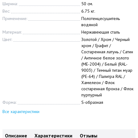
Ширина:
50 см.
Вес:
6.75 кг.
Применение:
Полотенцесушитель
водяной
Материал:
Нержавеющая сталь
Цвет:
Золотой / Хром / Черный
хром / Графит /
Состаренная латунь / Сатин
/ Античное белое золото
(МЕ-2004) / Белый (RAL-
9003) / Темный титан муар
(РЕ-64) / Палитра RAL /
Хамелеон / Флок
состаренная бронза / Флок
пурпурный
Форма:
S-образная
Все характеристики
Описание
Характеристики
Отзывы