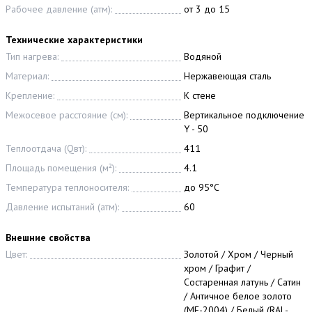
Рабочее давление (атм):
от 3 до 15
Технические характеристики
Тип нагрева:
Водяной
Материал:
Нержавеющая сталь
Крепление:
К стене
Межосевое расстояние (см):
Вертикальное подключение
Y - 50
Теплоотдача (Qвт):
411
Площадь помещения (м²):
4.1
Температура теплоносителя:
до 95°С
Давление испытаний (атм):
60
Внешние свойства
Цвет:
Золотой / Хром / Черный
хром / Графит /
Состаренная латунь / Сатин
/ Античное белое золото
(МЕ-2004) / Белый (RAL-