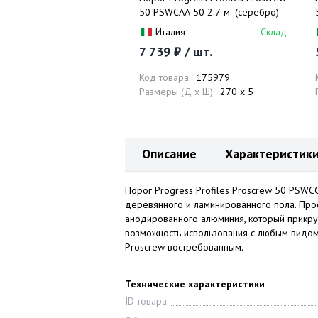
50 PSWCAA 50 2.7 м. (серебро)
Италия
Склад
7 739 ₽ / шт.
Код товара:
175979
Размеры (Д x Ш):
270 x 5
Описание
Характеристик
Порог Progress Profiles Proscrew 50 PSWCC
деревянного и ламинированного пола. Проф
анодированного алюминия, который прикруч
возможность использования с любым видом
Proscrew востребованным.
Технические характеристики
ID товара: