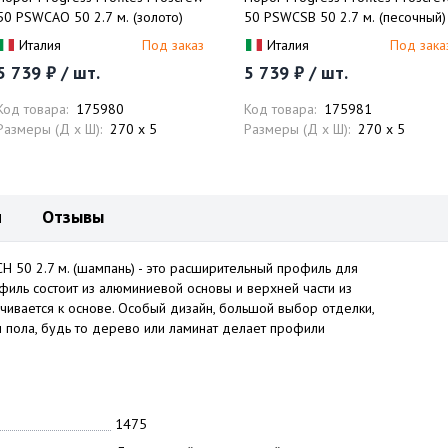
50 PSWCAO 50 2.7 м. (золото)
50 PSWCSB 50 2.7 м. (песочный)
Италия
Под заказ
Италия
Под зака
5 739 ₽ / шт.
5 739 ₽ / шт.
Код товара:
175980
Код товара:
175981
Размеры (Д x Ш):
270 x 5
Размеры (Д x Ш):
270 x 5
и
Отзывы
H 50 2.7 м. (шампань) - это расширительный профиль для
иль состоит из алюминиевой основы и верхней части из
ивается к основе. Особый дизайн, большой выбор отделки,
 пола, будь то дерево или ламинат делает профили
1475