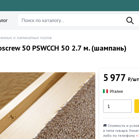
лог
янных и ламинатных полов
Proscrew 50 PSWCCH 50 2.7 м. (шампань)
5 977
₽/шт
Италия
🚚 Стоимость и усло
и типа товара. Узн
либо по телефону
+