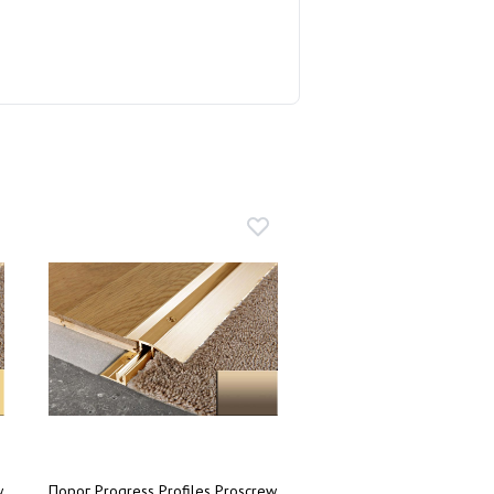
w
Порог Progress Profiles Proscrew