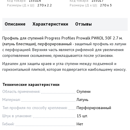
Код товара:
155014
Код товара:
155017
Размеры (Д x Ш):
270 x 2.2
Размеры (Д x Ш):
270 x 3
Описание
Характеристики
Отзывы
Профиль для ступеней Progress Profiles Prowalk PWKOL 30F 2.7 м.
(латунь блестящая), перфорированный - з
ащитный профиль из латуни
c перфорацией. Верхняя часть является рифленой для увеличения
сопротивления скольжению, прикладывается после установки.
Идеален для защиты краев и угла ступени между подъемной и
горизонтальной плиткой, которая подвергается наибольшему износу.
Технические характеристики
Область применения:
Ступени
Материал:
Латунь
Тип профиля по способу крепления:
Перфорированный
Штук в упаковке:
15 шт.
Гибкий:
Нет