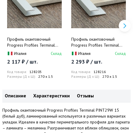
Профиль окантовочный
Профиль окантовочный
Progress Profiles Terminal
Progress Profiles Terminal
PINTAA 09 2.7 м. (серебро),
PINTAA 13 2.7 м. (серебро),
Италия
Склад
Италия
Склад
матовый
матовый
2 117 ₽ / шт.
2 293 ₽ / шт.
Код товара:
128205
Код товара:
128216
Размеры (Д x Ш):
270 x 1.5
Размеры (Д x Ш):
270 x 1.5
Описание
Характеристики
Отзывы
Профиль окантовочный Progress Profiles Terminal PINT29W 15
(белый дуб), ламинированный используется в различных вариантах
укладки. Идеален в качестве периметрального профиля для паркета
– ламината – меламина. Разграничивает пол вблизи облицовок, окон