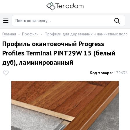
Главная
-
Профили
-
Профили для деревянных и ламинатных полов
Профиль окантовочный Progress
Profiles Terminal PINT29W 15 (белый
дуб), ламинированный
Код товара:
179636