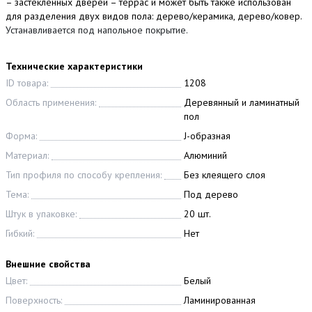
– застекленных дверей – террас и может быть также использован
для разделения двух видов пола: дерево/керамика, дерево/ковер.
Устанавливается под напольное покрытие.
Технические характеристики
ID товара:
1208
Область применения:
Деревянный и ламинатный
пол
Форма:
J-образная
Материал:
Алюминий
Тип профиля по способу крепления:
Без клеящего слоя
Тема:
Под дерево
Штук в упаковке:
20 шт.
Гибкий:
Нет
Внешние свойства
Цвет:
Белый
Поверхность:
Ламинированная