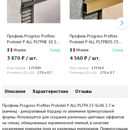
Профиль Progress Profiles
Профиль Progress Profiles
Prolistel P ALL PLTPNE 10 2.7
Prolistel P ALL PLTPBOS 25
м. (черный), матовый
2.7 м. (хром), крацованный
Италия
Склад
Италия
Склад
3 870 ₽ / шт.
4 560 ₽ / шт.
Код товара:
175903
Код товара:
175910
Размеры (Д x Ш):
270 x 0.7
Размеры (Д x Ш):
270 x 0.7
Описание
Характеристики
Отзывы
Профиль Progress Profiles Prolistel P ALL PLTPA 25-SL06 2.7 м.
(камень) - декоративный бордюр из алюминия прямоугольной
формы. Используется для создания различных цветовых эффектов
на стенах, облицованных керамической плиткой, в качестве
разделения покрытия пола из различных материалов. Прямоугольная