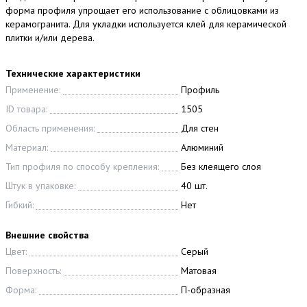
форма профиля упрощает его использование с облицовками из
керамогранита. Для укладки используется клей для керамической
плитки и/или дерева.
Технические характеристики
Применение:
Профиль
ID товара:
1505
Область применения:
Для стен
Материал:
Алюминий
Тип профиля по способу крепления:
Без клеящего слоя
Штук в упаковке:
40 шт.
Гибкий:
Нет
Внешние свойства
Цвет:
Серый
Поверхность:
Матовая
Форма:
П-образная