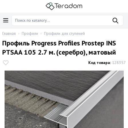
Главная
-
Профили
-
Профили для ступеней
Профиль Progress Profiles Prostep INS
PTSAA 105 2.7 м. (серебро), матовый
Код товара:
128357