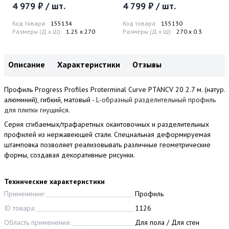
4 979 ₽ / шт.
4 799 ₽ / шт.
Код товара:
155134
Код товара:
155130
Размеры (Д x Ш):
1.25 x 270
Размеры (Д x Ш):
270 x 0.3
Описание
Характеристики
Отзывы
Профиль Progress Profiles Proterminal Curve PTANCV 20 2.7 м. (натур.
алюминий), гибкий, матовый -
L-образный разделительный профиль
для плитки гнущийся.
Серия сгибаемых/трафаретных окантовочных и разделительных
профилей из нержавеющей стали. Специальная деформируемая
штамповка позволяет реализовывать различные геометрические
формы, создавая декоративные рисунки.
Технические характеристики
Применение:
Профиль
ID товара:
1126
Область применения:
Для пола / Для стен