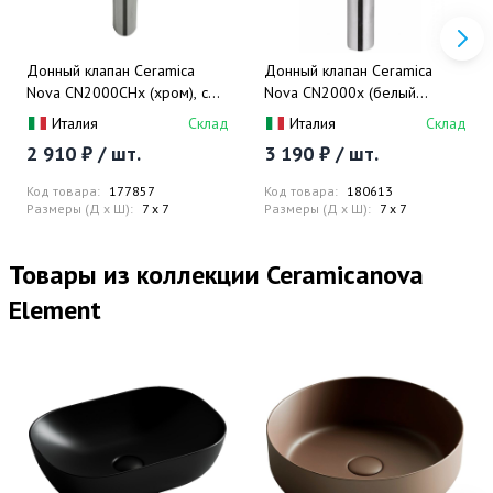
Донный клапан Ceramica
Донный клапан Ceramica
Nova CN2000CHx (хром), с
Nova CN2000x (белый
переливом
глянцевый), с переливом
Италия
Склад
Италия
Склад
2 910 ₽ / шт.
3 190 ₽ / шт.
Код товара:
177857
Код товара:
180613
Размеры (Д x Ш):
7 x 7
Размеры (Д x Ш):
7 x 7
Товары из коллекции Ceramicanova
Element