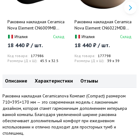
Раковина накладная Ceramica
Раковина накладная Ceramica
Nova Element CN6009MB
Nova Element CN6022MDB
45.5x32.5 (черный матовый),
39x39 (темно-коричневый),
Италия
Склад
Италия
Склад
без донного клапана
без донного клапана
18 440 ₽ / шт.
18 440 ₽ / шт.
Код товара:
177986
Код товара:
177798
Размеры (Д x Ш):
45.5 x 32.5
Размеры (Д x Ш):
39 x 39
Описание
Характеристики
Отзывы
Раковина накладная Ceramicanova Компакт (Compact) размером
710×395×170 мм — это современная модель с лаконичным
дизайном, которая станет гармоничным дополнением интерьера
ванной комнаты. Благодаря увеличенной ширине раковина
обеспечивает дополнительный комфорт при ежедневном
использовании и отлично подходит для просторных тумб и
столешниц.