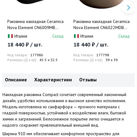
Раковина накладная Ceramica
Раковина накладная Ceramica
Nova Element CN6009MB
Nova Element CN6022MDB
45.5x32.5 (черный матовый),
39x39 (темно-коричневый),
Италия
Склад
Италия
Склад
без донного клапана
без донного клапана
18 440 ₽ / шт.
18 440 ₽ / шт.
Код товара:
177986
Код товара:
177798
Размеры (Д x Ш):
45.5 x 32.5
Размеры (Д x Ш):
39 x 39
Описание
Характеристики
Отзывы
Накладная раковина Compact сочетает современный лаконичный
дизайн, удобство использования и высокое качество исполнения.
Модель изготовлена из санфарфора — прочного материала с
гладкой поверхностью, устойчивой к воздействию влаги, бытовой
химии и загрязнений. Белоснежное покрытие легко очищается и
надолго сохраняет привлекательный внешний вид.
Ширина 910 мм обеспечивает комфортное пространство для