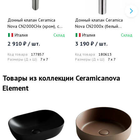
Донный клапан Ceramica
Донный клапан Ceramica
Nova CN2000CHx (хром), с
Nova CN2000x (белый
переливом
глянцевый), с переливом
Италия
Склад
Италия
Склад
2 910 ₽ / шт.
3 190 ₽ / шт.
Код товара:
177857
Код товара:
180613
Размеры (Д x Ш):
7 x 7
Размеры (Д x Ш):
7 x 7
Товары из коллекции Ceramicanova
Element