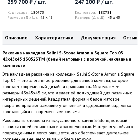
259 700 ₽ / шт.
247 200 ₽ / шт.
сифон
смеситель
Код товара:
180773
Код товара:
180781
Размеры (Д x Ш):
45 x 45
Размеры (Д x Ш):
45 x 45
Описание
Характеристики
Документация
Отзыв
Раковина накладная Salini S-Stone Armonia Square Top 03
45x45x45 130523TM (белый матовый) с полочкой, накладка в
комплекте
Эта накладная раковина из коллекции Salini S-Stone Armonia Square
Top 03 — это элегантное решение для ванной комнаты, которое
сочетает современный дизайн и практичность. Модель имеет
размеры 45x45x45 см, что делает её подходящей для различных
интерьерных решений. Квадратная форма и белое матовое
покрытие придают раковине утончённый и сдержанный вид, легко
сочетающийся с современными стилями.
Раковина изготовлена из искусственного камня S-Stone, который
славится своей прочностью и долговечностью. Материал устойчив к
повреждениям и легко очищается, что обеспечивает длительное
сохранение внешнего вида и облегчает уход.