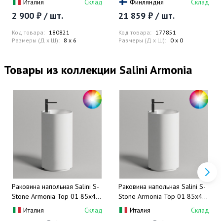
Италия
Склад
Финляндия
Склад
матовое), скрытая часть в
2 900 ₽ / шт.
21 859 ₽ / шт.
комплекте
Код товара:
180821
Код товара:
177851
Размеры (Д x Ш):
8 x 6
Размеры (Д x Ш):
0 x 0
Товары из коллекции Salini Armonia
Раковина напольная Salini S-
Раковина напольная Salini S-
Stone Armonia Top 01 85x45
Stone Armonia Top 01 85x45
130124MF (покраска
130125MF (покраска
Италия
Склад
Италия
Склад
полностью), донный клапан,
полностью), с отверстием под