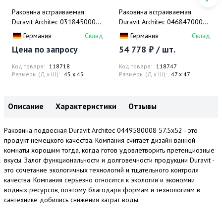
Раковина встраиваемая
Раковина встраиваемая
Duravit Architec 0318450000
Duravit Architec 0468470000
45 см
47 см
Германия
Склад
Германия
Склад
Цена по запросу
54 778 ₽ / шт.
Код товара:
118718
Код товара:
118747
Размеры (Д x Ш):
45 x 45
Размеры (Д x Ш):
47 x 47
Описание
Характеристики
Отзывы
Раковина подвесная Duravit Architec 0449580008 57.5x52 - это
продукт немецкого качества. Компания считает дизайн ванной
комнаты хорошим тогда, когда готов удовлетворить претенциозные
вкусы. Залог функциональности и долговечности продукции Duravit -
это сочетание экологичных технологий и тщательного контроля
качества. Компания серьезно относится к экологии и экономии
водных ресурсов, поэтому благодаря формам и технологиям в
сантехнике добились снижения затрат воды.