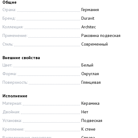
Общие
Страна:
Германия
Бренд:
Duravit
Коллекция:
Architec
Применение:
Раковина подвесная
Стиль:
Современный
Внешние свойства
Цвет:
Белый
Форма:
Округлая
Поверхность:
Глянцевая
Исполнение
Материал:
Керамика
Двойная:
Нет
Установка:
Подвесная
Крепление:
К стене
Расположение смесителя:
Справа