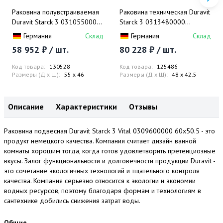
Раковина полувстраиваемая
Раковина техническая Duravit
Duravit Starck 3 0310550000
Starck 3 0313480000
55x46
48x42.5
Германия
Склад
Германия
Склад
58 952 ₽ / шт.
80 228 ₽ / шт.
Код товара:
130528
Код товара:
125486
Размеры (Д x Ш):
55 x 46
Размеры (Д x Ш):
48 x 42.5
Описание
Характеристики
Отзывы
Раковина подвесная Duravit Starck 3 Vital 0309600000 60x50.5 - это
продукт немецкого качества. Компания считает дизайн ванной
комнаты хорошим тогда, когда готов удовлетворить претенциозные
вкусы. Залог функциональности и долговечности продукции Duravit -
это сочетание экологичных технологий и тщательного контроля
качества. Компания серьезно относится к экологии и экономии
водных ресурсов, поэтому благодаря формам и технологиям в
сантехнике добились снижения затрат воды.
Общие