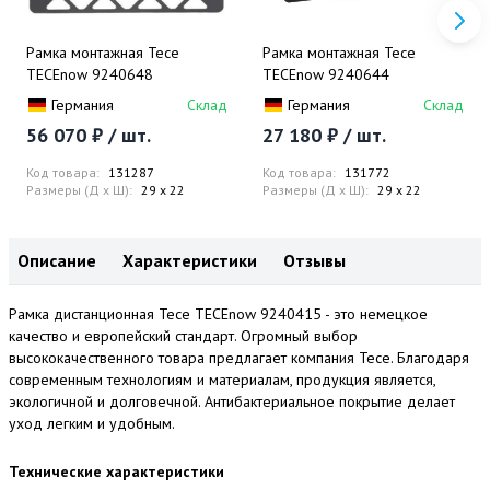
Рамка монтажная Tece
Рамка монтажная Tece
TECEnow 9240648
TECEnow 9240644
Германия
Склад
Германия
Склад
56 070 ₽ / шт.
27 180 ₽ / шт.
Код товара:
131287
Код товара:
131772
Размеры (Д x Ш):
29 x 22
Размеры (Д x Ш):
29 x 22
Описание
Характеристики
Отзывы
Рамка дистанционная Tece TECEnow 9240415 - это немецкое
качество и европейский стандарт. Огромный выбор
высококачественного товара предлагает компания Tece. Благодаря
современным технологиям и материалам, продукция является,
экологичной и долговечной. Антибактериальное покрытие делает
уход легким и удобным.
Технические характеристики