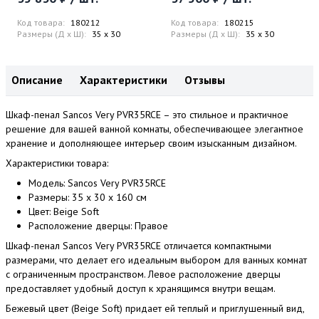
Код товара:
180212
Код товара:
180215
Размеры (Д x Ш):
35 x 30
Размеры (Д x Ш):
35 x 30
Описание
Характеристики
Отзывы
Шкаф-пенал Sancos Very PVR35RCE – это стильное и практичное
решение для вашей ванной комнаты, обеспечивающее элегантное
хранение и дополняющее интерьер своим изысканным дизайном.
Характеристики товара:
Модель: Sancos Very PVR35RCE
Размеры: 35 x 30 x 160 см
Цвет: Beige Soft
Расположение дверцы: Правое
Шкаф-пенал Sancos Very PVR35RCE отличается компактными
размерами, что делает его идеальным выбором для ванных комнат
с ограниченным пространством. Левое расположение дверцы
предоставляет удобный доступ к хранящимся внутри вещам.
Бежевый цвет (Beige Soft) придает ей теплый и приглушенный вид,