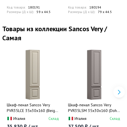
Код товара:
180191
Код товара:
180194
Размеры (Д x Ш):
59 x 44.5
Размеры (Д x Ш):
79 x 44.5
Товары из коллекции Sancos Very /
Самая
Шкаф-пенал Sancos Very
Шкаф-пенал Sancos Very
PVR35LCE 35х30х160 (Beige
PVR35LSM 35х30х160 (Doha
Soft), петли слева
Soft), петли слева
Италия
Склад
Италия
Склад
35 830 ₽ / шт.
37 500 ₽ / шт.