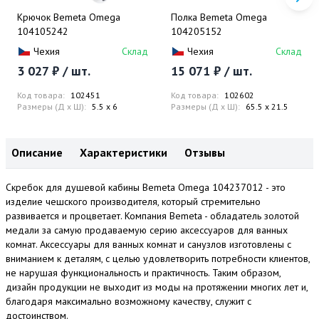
Крючок Bemeta Omega
Полка Bemeta Omega
104105242
104205152
Чехия
Склад
Чехия
Склад
3 027 ₽ / шт.
15 071 ₽ / шт.
Код товара:
102451
Код товара:
102602
Размеры (Д x Ш):
5.5 x 6
Размеры (Д x Ш):
65.5 x 21.5
Описание
Характеристики
Отзывы
Скребок для душевой кабины Bemeta Omega 104237012 - это
изделие чешского производителя, который стремительно
развивается и процветает. Компания Bemeta - обладатель золотой
медали за самую продаваемую серию аксессуаров для ванных
комнат. Аксессуары для ванных комнат и санузлов изготовлены с
вниманием к деталям, с целью удовлетворить потребности клиентов,
не нарушая функциональность и практичность. Таким образом,
дизайн продукции не выходит из моды на протяжении многих лет и,
благодаря максимально возможному качеству, служит с
достоинством.