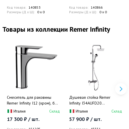
Код товара:
140853
Код товара:
140866
Размеры (Д x Ш):
0 x 0
Размеры (Д x Ш):
0 x 0
Товары из коллекции Remer Infinity
Смеситель для раковины
Душевая стойка Remer
Remer Infinity I12 (хром), без
Infinity I34AUFD20
донного клапана, без
(хром),смеситель в
Италия
Склад
Италия
Склад
отверстия в корпусе
комплекте, с изливом для
17 300 ₽ / шт.
57 900 ₽ / шт.
ванны, верхний душ
квадратный
Код товара:
151205
Код товара:
45551