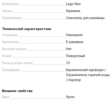
Коллекция:
Logo Neo
Страна:
Германия
Применение:
Смеситель для раковины
Технический характеристики
Установка:
Накладная
Крепление:
К раковине
Высокий корпус:
Нет
Излив:
Поворотный
Расход воды л/мин:
15
Оснащение:
Керамический картридж /
Ограничитель горячей воды
/ Аэратор
Внешние свойства
Цвет:
Хром