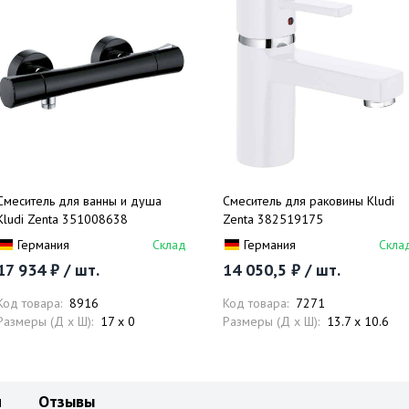
Смеситель для ванны и душа
Смеситель для раковины Kludi
Kludi Zenta 351008638
Zenta 382519175
Германия
Склад
Германия
Скла
17 934 ₽ / шт.
14 050,5 ₽ / шт.
Код товара:
8916
Код товара:
7271
Размеры (Д x Ш):
17 x 0
Размеры (Д x Ш):
13.7 x 10.6
и
Отзывы