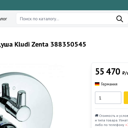
лог
душа Kludi Zenta 388350545
55 470
₽/
Германия
🚚 Стоимость и усло
и типа товара. Узн
либо по телефону
+