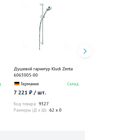
Душевой гарнитур Kludi Zenta
Душевая лейка Kludi Zen
6063005-00
6060005-00
д
Германия
Склад
Германия
7 221 ₽ / шт.
3 306 ₽ / шт.
Код товара:
9327
Код товара:
10512
Размеры (Д x Ш):
62 x 0
Размеры (Д x Ш):
22.5 x