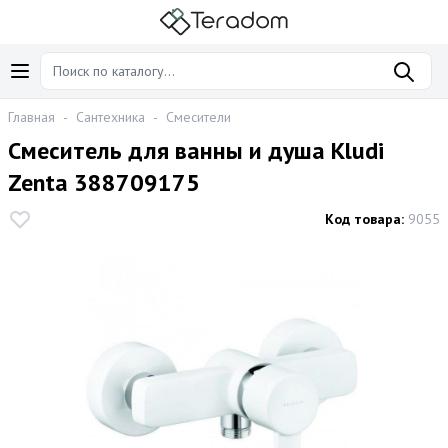
Главная
-
Сантехника
-
Смесители
Смеситель для ванны и душа Kludi
Zenta 388709175
Код товара:
9055