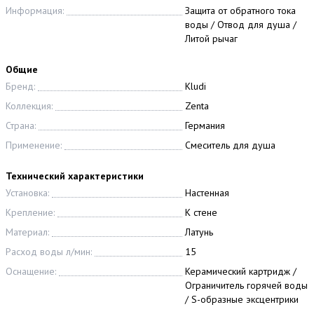
Информация:
Защита от обратного тока
воды / Отвод для душа /
Литой рычаг
Общие
Бренд:
Kludi
Коллекция:
Zenta
Страна:
Германия
Применение:
Смеситель для душа
Технический характеристики
Установка:
Настенная
Крепление:
К стене
Материал:
Латунь
Расход воды л/мин:
15
Оснащение:
Керамический картридж /
Ограничитель горячей воды
/ S-образные эксцентрики