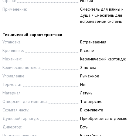
Страна:
Италия
Применение:
Смеситель для ванны и
душа / Смеситель для
встраиваемой системы
Технический характеристики
Установка:
Встраиваемая
Крепление:
К стене
Механизм:
Керамический картридж
Количество потоков:
2 потока
Управление:
Рычажное
Термостат:
Нет
Материал:
Латунь
Отверстия для монтажа:
1 отверстие
Скрытая часть:
В комплекте
Душевой гарнитур:
Приобретается отдельно
Дивертор:
Есть
Переключение на::
Ванна/душ