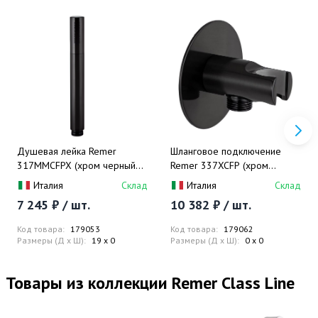
Душевая лейка Remer
Шланговое подключение
317MMCFPX (хром черный
Remer 337XCFP (хром
брашированный)
черный брашированный), с
Италия
Склад
Италия
Склад
держателем для лейки
7 245 ₽ / шт.
10 382 ₽ / шт.
Код товара:
179053
Код товара:
179062
Размеры (Д x Ш):
19 x 0
Размеры (Д x Ш):
0 x 0
Товары из коллекции Remer Class Line