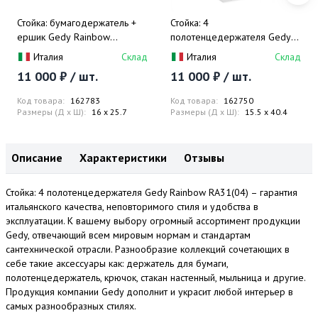
Стойка: бумагодержатель +
Стойка: 4
ершик Gedy Rainbow
полотенцедержателя Gedy
RA32(67)
Rainbow RA31(02)
Италия
Склад
Италия
Склад
11 000 ₽ / шт.
11 000 ₽ / шт.
Код товара:
162783
Код товара:
162750
Размеры (Д x Ш):
16 x 25.7
Размеры (Д x Ш):
15.5 x 40.4
Описание
Характеристики
Отзывы
Стойка: 4 полотенцедержателя Gedy Rainbow RA31(04) – гарантия
итальянского качества, неповторимого стиля и удобства в
эксплуатации. К вашему выбору огромный ассортимент продукции
Gedy, отвечающий всем мировым нормам и стандартам
сантехнической отрасли. Разнообразие коллекций сочетающих в
себе такие аксессуары как: держатель для бумаги,
полотенцедержатель, крючок, стакан настенный, мыльница и другие.
Продукция компании Gedy дополнит и украсит любой интерьер в
самых разнообразных стилях.