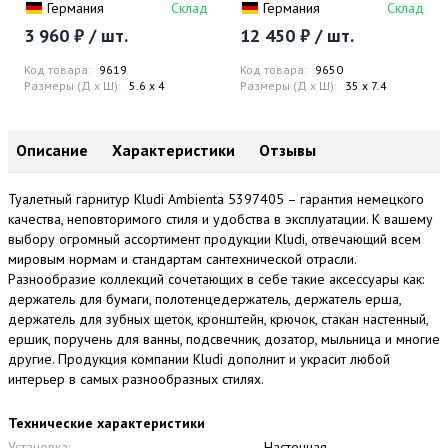
Германия
Склад
Германия
Склад
3 960 ₽ / шт.
12 450 ₽ / шт.
Код товара:
9619
Код товара:
9650
Размеры (Д x Ш):
5.6 x 4
Размеры (Д x Ш):
35 x 7.4
Описание
Характеристики
Отзывы
Туалетный гарнитур Kludi Ambienta 5397405 – гарантия немецкого
качества, неповторимого стиля и удобства в эксплуатации. К вашему
выбору огромный ассортимент продукции Kludi, отвечающий всем
мировым нормам и стандартам сантехнической отрасли.
Разнообразие коллекций сочетающих в себе такие аксессуары как:
держатель для бумаги, полотенцедержатель, держатель ерша,
держатель для зубных щеток, кронштейн, крючок, стакан настенный,
ершик, поручень для ванны, подсвечник, дозатор, мыльница и многие
другие. Продукция компании Kludi дополнит и украсит любой
интерьер в самых разнообразных стилях.
Технические характеристики
Установка:
Настенная