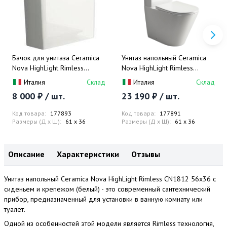
Бачок для унитаза Ceramica
Унитаз напольный Ceramica
Nova HighLight Rimless
Nova HighLight Rimless
CN1802-T 43.5x36 (белый)
CN1802 85x36 с сиденьем и
Италия
Склад
Италия
Склад
с бачком (белый)
8 000 ₽ / шт.
23 190 ₽ / шт.
Код товара:
177893
Код товара:
177891
Размеры (Д x Ш):
61 x 36
Размеры (Д x Ш):
61 x 36
Описание
Характеристики
Отзывы
Унитаз напольный Ceramica Nova HighLight Rimless CN1812 56x36 с
сиденьем и крепежом (белый) - это современный сантехнический
прибор, предназначенный для установки в ванную комнату или
туалет.
Одной из особенностей этой модели является Rimless технология,