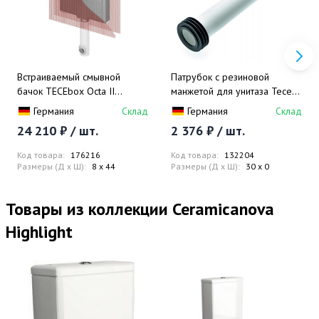
Встраиваемый смывной
Патрубок с резиновой
бачок TECEbox Octa II
манжетой для унитаза Tece
9370500
TECEbox 9221011
Германия
Склад
Германия
Склад
24 210 ₽ / шт.
2 376 ₽ / шт.
Код товара:
176216
Код товара:
132204
Размеры (Д x Ш):
8 x 44
Размеры (Д x Ш):
30 x 0
Товары из коллекции Ceramicanova
Highlight