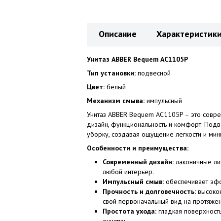
Описание
Характеристик
Унитаз ABBER Bequem AC1105P
Тип установки:
подвесной
Цвет:
белый
Механизм смыва:
импульсный
Унитаз ABBER Bequem AC1105P – это совр
дизайн, функциональность и комфорт. Подв
уборку, создавая ощущение легкости и мин
Особенности и преимущества:
Современный дизайн:
лаконичные ли
любой интерьер.
Импульсный смыв:
обеспечивает эфф
Прочность и долговечность:
высокок
свой первоначальный вид на протяжен
Простота ухода:
гладкая поверхность