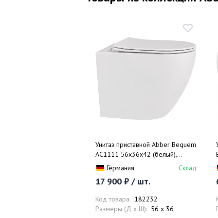
Унитаз приставной Abber Bequem
AC1111 56x36x42 (белый),
безободковый
Германия
Склад
17 900 ₽ / шт.
Код товара:
182232
Размеры (Д x Ш):
56 x 36