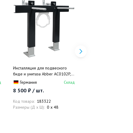
Инсталляция для подвесного
Инсталляция для подвес
биде и унитаза Abber AC0102P, с
биде и унитаза Abber AC
импульсным смывом
импульсным смывом
д
Германия
Склад
Германия
8 500 ₽ / шт.
9 400 ₽ / шт.
Код товара:
183322
Код товара:
183321
Размеры (Д x Ш):
0 x 48
Размеры (Д x Ш):
0 x 48