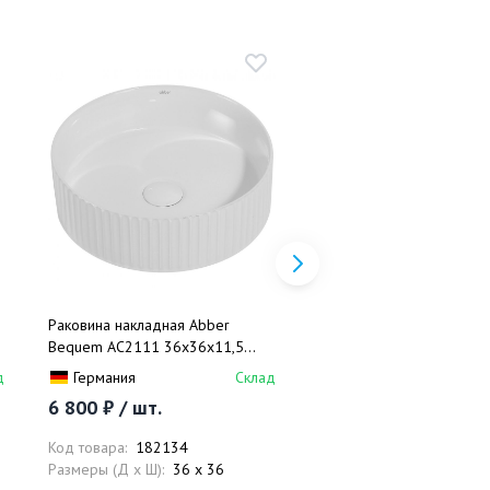
Раковина накладная Abber
Раковина накладная Abb
Bequem AC2111 36x36x11,5
Bequem AC2109BGM 40
(белый)
(золотой матовый)
д
Германия
Склад
Германия
6 800 ₽ / шт.
15 700 ₽ / шт.
Код товара:
182134
Код товара:
182121
Размеры (Д x Ш):
36 x 36
Размеры (Д x Ш):
40 x 4