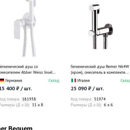
Гигиенический душ со
Гигиенический душ Remer N64W
смесителем Abber Weiss Insel
(хром), смеситель в комплекте
AF8025W (белый)
(хром)
Германия
Склад
Италия
Скла
15 400 ₽ / шт.
25 090 ₽ / шт.
Код товара:
181938
Код товара:
51974
Размеры (Д x Ш):
11 x 8
Размеры (Д x Ш):
6 x 6
ber Bequem