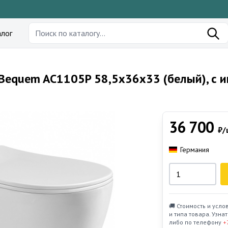
лог
 Bequem AC1105P 58,5x36x33 (белый), с
36 700
₽/
Германия
🚚 Стоимость и усло
и типа товара. Узн
либо по телефону
+