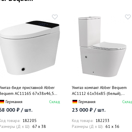
Унитаз-биде приставной Abber
Унитаз компакт Abber Bequem
Bequem AC1116S 67х38х46,5
AC1112 61x36x85 (белый),
(белый), электронный
безободковый
Германия
Склад
Германия
Скла
68 000 ₽ / шт.
23 000 ₽ / шт.
Код товара:
182205
Код товара:
182233
Размеры (Д x Ш):
67 x 38
Размеры (Д x Ш):
61 x 36