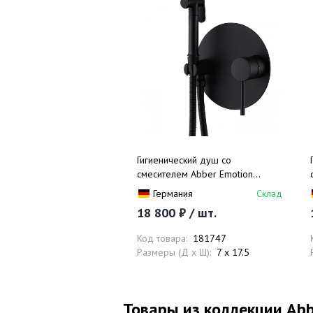
Гигиенический душ со
смесителем Abber Emotion
AF8826B (черный матовый)
Германия
Склад
18 800 ₽ / шт.
Код товара:
181747
Размеры (Д x Ш):
7 x 17.5
Товары из коллекции Ab