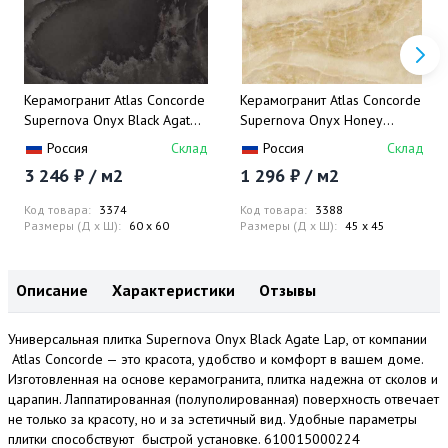
Керамогранит Atlas Concorde
Керамогранит Atlas Concorde
Supernova Onyx Black Agate
Supernova Onyx Honey
Rett 60х60
Amber 45х45
Россия
Склад
Россия
Склад
3 246 ₽ / м2
1 296 ₽ / м2
Код товара:
3374
Код товара:
3388
Размеры (Д x Ш):
60 x 60
Размеры (Д x Ш):
45 x 45
Описание
Характеристики
Отзывы
Универсальная плитка Supernova Onyx Black Agate Lap, от компании
Atlas Concorde — это красота, удобство и комфорт в вашем доме.
Изготовленная на основе керамогранита, плитка надежна от сколов и
царапин. Лаппатированная (полуполированная) поверхность отвечает
не только за красоту, но и за эстетичный вид. Удобные параметры
плитки способствуют быстрой установке. 610015000224