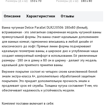
Размеры (Д x Ш):
150 x 70
Размеры (Д x Ш):
180 x 80
Описание
Характеристики
Отзывы
Ванна чугунная Delice Parallel DLR220506 180х80 (белый),
встраиваемая - это элегантная современная модель чугунной ванны
прямоугольной формы. Эта ванна станет идеальным дополнением
для ванных комнат, гармонично вписываясь в любой дизайн от
классического до лофт. Прямые линии формы подчеркивают
идеальную геометрию ванны, а широкое дно и углубленная чаша
создают невероятный комфорт в использовании. Её увеличенные
размеры - 180 см в длину и 80 см в ширину - делают эту модель
идеальной для приятного принятия ванны.
Верхнее покрытие состоит из четырех слоев качественной белой
эмали экстра-класса А+, дополнительно обработанной защитным
покрытием. Это придает дополнительную прочность эмали и
продлевает срок её службы. Толщина чугуна составляет 9 мм, что
обеспечивает надежность и устойчивость модели.
Комплект поставки включает в себя: