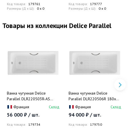
Код товара:
179761
Код товара:
179777
Размеры (Д x Ш):
0 x 0
Размеры (Д x Ш):
0 x 0
Товары из коллекции Delice Parallel
Ванна чугунная Delice
Ванна чугунная Delice
Parallel DLR220503R-AS
Parallel DLR220506R 180х80
150х70 (белый),
(белый), встраиваемая с
Франция
Склад
Франция
Склад
встраиваемая с
антискользящим покрытием и
56 000 ₽ / шт.
94 000 ₽ / шт.
антискользящим покрытием и
ручками
ручками
Код товара:
179734
Код товара:
179750