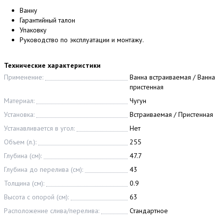
Ванну
Гарантийный талон
Упаковку
Руководство по эксплуатации и монтажу.
Технические характеристики
Применение:
Ванна встраиваемая / Ванна
пристенная
Материал:
Чугун
Установка:
Встраиваемая / Пристенная
Устанавливается в угол:
Нет
Объем (л.):
255
Глубина (см):
47.7
Глубина до перелива (см):
43
Толщина (см):
0.9
Высота с опорой (см):
63
Расположение слива/перелива:
Стандартное