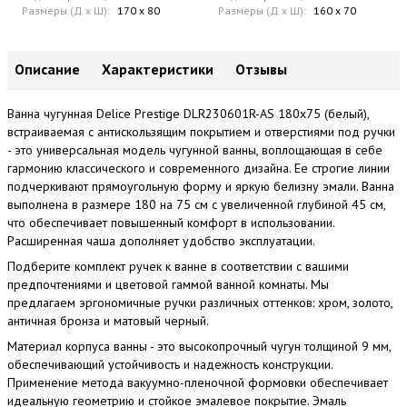
Размеры (Д x Ш):
170 x 80
Размеры (Д x Ш):
160 x 70
Описание
Характеристики
Отзывы
Ванна чугунная Delice Prestige DLR230601R-AS 180х75 (белый),
встраиваемая с антискользящим покрытием и отверстиями под ручки
- это универсальная модель чугунной ванны, воплощающая в себе
гармонию классического и современного дизайна. Ее строгие линии
подчеркивают прямоугольную форму и яркую белизну эмали. Ванна
выполнена в размере 180 на 75 см с увеличенной глубиной 45 см,
что обеспечивает повышенный комфорт в использовании.
Расширенная чаша дополняет удобство эксплуатации.
Подберите комплект ручек к ванне в соответствии с вашими
предпочтениями и цветовой гаммой ванной комнаты. Мы
предлагаем эргономичные ручки различных оттенков: хром, золото,
античная бронза и матовый черный.
Материал корпуса ванны - это высокопрочный чугун толщиной 9 мм,
обеспечивающий устойчивость и надежность конструкции.
Применение метода вакуумно-пленочной формовки обеспечивает
идеальную геометрию и стойкое эмалевое покрытие. Эмаль