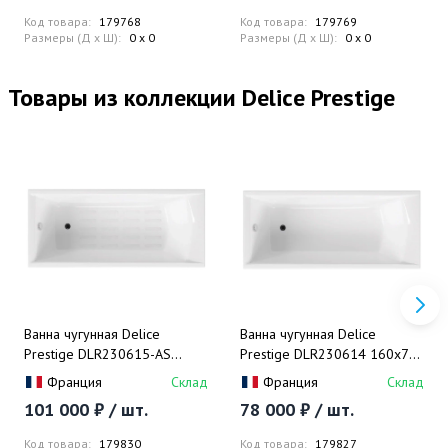
Код товара:
179768
Код товара:
179769
Размеры (Д x Ш):
0 x 0
Размеры (Д x Ш):
0 x 0
Товары из коллекции Delice Prestige
Ванна чугунная Delice
Ванна чугунная Delice
Prestige DLR230615-AS
Prestige DLR230614 160х70
170х80 (белый),
(белый), встраиваемая
Франция
Склад
Франция
Склад
встраиваемая с
101 000 ₽ / шт.
78 000 ₽ / шт.
антискользящим покрытием
Код товара:
179830
Код товара:
179827