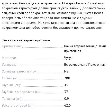
кристально белого цвета экстра-класса А+ марки Ferro с 6-слойным
покрытием гарантирует долгий срок службы ванны. Дополнительный
защитный слой предохраняет эмаль от повреждений. Чистая белая
поверхность обеспечивает идеальное сочетание с другими
элементами интерьера. Модель также оснащена противоскользящим
покрытием дна для обеспечения безопасности при использовании.
Технические характеристики
Применение:
Ванна встраиваемая / Ванна
пристенная
Материал:
Чугун
Установка:
Встраиваемая / Пристенная
Устанавливается в угол:
Нет
Объем (л.):
280
Глубина (см):
45
Глубина до перелива (см):
37
Толщина (см):
0.9
Высота с опорой (см):
62.5