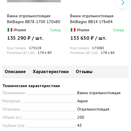
Ванна отдельностоящая
Ванна отдельностоящая
BelBagno BB78-1700 170x80
BelBagno BB14 178x84
Италия
Склад
Италия
Склад
135 290 ₽ / шт.
133 650 ₽ / шт.
Код товара:
173128
Код товара:
173065
Размеры (Д x Ш):
170 x 80
Размеры (Д x Ш):
178 x 84
Описание
Характеристики
Отзывы
Технические характеристики
Применение:
Ванна отдельностоящая
Материал:
Акрил
Установка:
Отдельностоящая
Объем (л.):
200
Глубина (см):
43