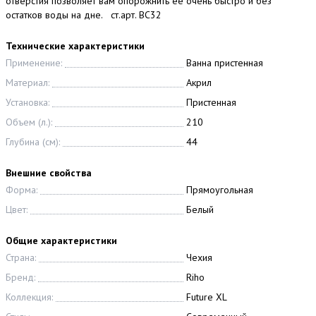
отверстия позволяет вам опорожнить ее очень быстро и без
остатков воды на дне. ст.арт. BC32
Технические характеристики
Применение:
Ванна пристенная
Материал:
Акрил
Установка:
Пристенная
Объем (л.):
210
Глубина (см):
44
Внешние свойства
Форма:
Прямоугольная
Цвет:
Белый
Общие характеристики
Страна:
Чехия
Бренд:
Riho
Коллекция:
Future XL