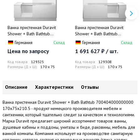
Ванна пристенная Duravit
Ванна пристенная Duravit
Shower + Bath Bathtub
Shower + Bath Bathtub
700404000100000
700403000000000
Германия
Склад
Германия
Склад
170х75х210.5
170х75х210.5
Цена по запросу
1 691 627 ₽ / шт.
Код товара:
129325
Код товара:
129308
Размеры (Д x Ш):
170 x 75
Размеры (Д x Ш):
170 x 75
Описание
Характеристики
Отзывы
Ванна пристенная Duravit Shower + Bath Bathtub 700404000000000
170х75х210.5 - продукт немецкого производителя мебели и
сантхеники, который тщательно следит за качеством и технологиями.
Марка Duravit предлагает широкий ассортимент товаров: ванны,
душевые кабины и поддоны, унитазы и биде, раковины, мебель для
ванной комнаты. Компания использует на производстве санитарную
керамику, которая, состоит из природных веществ (глина, каолин,