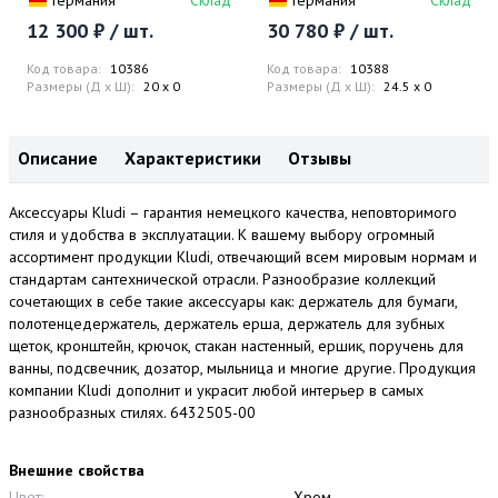
Германия
Склад
Германия
Склад
12 300 ₽ / шт.
30 780 ₽ / шт.
Код товара:
10386
Код товара:
10388
Размеры (Д x Ш):
20 x 0
Размеры (Д x Ш):
24.5 x 0
Описание
Характеристики
Отзывы
Аксессуары Kludi – гарантия немецкого качества, неповторимого
стиля и удобства в эксплуатации. К вашему выбору огромный
ассортимент продукции Kludi, отвечающий всем мировым нормам и
стандартам сантехнической отрасли. Разнообразие коллекций
сочетающих в себе такие аксессуары как: держатель для бумаги,
полотенцедержатель, держатель ерша, держатель для зубных
щеток, кронштейн, крючок, стакан настенный, ершик, поручень для
ванны, подсвечник, дозатор, мыльница и многие другие. Продукция
компании Kludi дополнит и украсит любой интерьер в самых
разнообразных стилях. 6432505-00
Внешние свойства
Цвет:
Хром