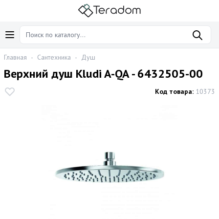
Главная
-
Сантехника
-
Душ
Верхний душ Kludi A-QA - 6432505-00
Код товара:
10373