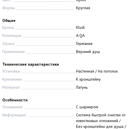
Форма:
Круглая
Общие
Бренд:
Kludi
Коллекция:
A-QA
Страна:
Германия
Применение:
Верхний душ
Технические характеристики
Установка:
Настенная / На потолок
Крепление:
К кронштейну
Материал:
Латунь
Особенности
Оснащение:
С шарниром
Информация:
Система быстрой очистки от
известковых отложений /
Без кронштейна для душа /