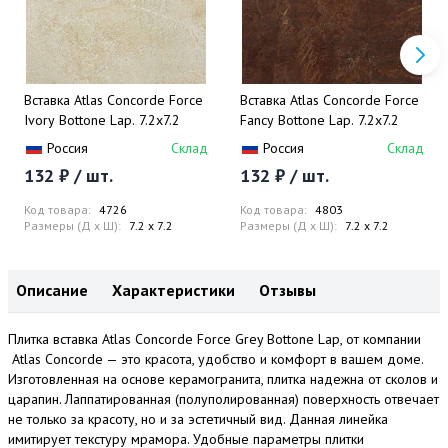
Вставка Atlas Concorde Force
Вставка Atlas Concorde Force
Ivory Bottone Lap. 7.2x7.2
Fancy Bottone Lap. 7.2x7.2
Россия
Склад
Россия
Склад
132 ₽ / шт.
132 ₽ / шт.
Код товара:
4726
Код товара:
4803
Размеры (Д x Ш):
7.2 x 7.2
Размеры (Д x Ш):
7.2 x 7.2
Описание
Характеристики
Отзывы
Плитка вставка Atlas Concorde Force Grey Bottone Lap, от компании
Atlas Concorde — это красота, удобство и комфорт в вашем доме.
Изготовленная на основе керамогранита, плитка надежна от сколов и
царапин. Лаппатированная (полуполированная) поверхность отвечает
не только за красоту, но и за эстетичный вид. Данная линейка
имитирует текстуру мрамора. Удобные параметры плитки