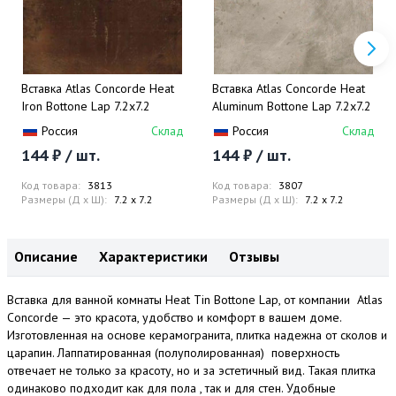
Вставка Atlas Concorde Heat
Вставка Atlas Concorde Heat
Iron Bottone Lap 7.2х7.2
Aluminum Bottone Lap 7.2х7.2
Россия
Склад
Россия
Склад
144 ₽ / шт.
144 ₽ / шт.
Код товара:
3813
Код товара:
3807
Размеры (Д x Ш):
7.2 x 7.2
Размеры (Д x Ш):
7.2 x 7.2
Описание
Характеристики
Отзывы
Вставка для ванной комнаты Heat Tin Bottone Lap, от компании Atlas
Concorde — это красота, удобство и комфорт в вашем доме.
Изготовленная на основе керамогранита, плитка надежна от сколов и
царапин. Лаппатированная (полуполированная) поверхность
отвечает не только за красоту, но и за эстетичный вид. Такая плитка
одинаково подходит как для пола , так и для стен. Удобные