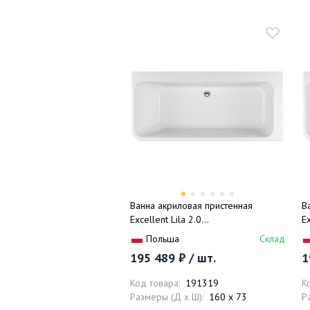
Ванна акриловая пристенная
В
Excellent Lila 2.0
Ex
WAEX.LIL2.160L.WHN 160x73
W
Польша
Склад
(белый), слив-перелив, левая
(
195 489 ₽ / шт.
1
Код товара:
191319
К
Размеры (Д x Ш):
160 x 73
Р