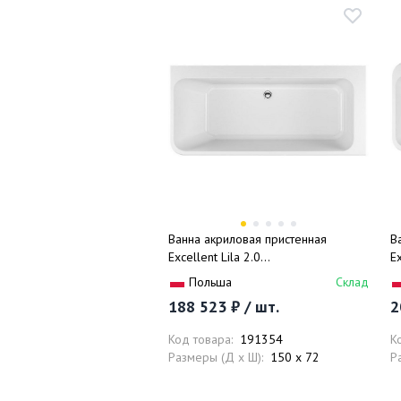
Ванна акриловая пристенная
В
Excellent Lila 2.0
Ex
WAEX.LIL2.150.WHP 150x72
W
Польша
Склад
(белый), слив-перелив
(
188 523 ₽ / шт.
2
Код товара:
191354
К
Размеры (Д x Ш):
150 x 72
Р