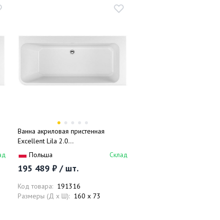
Ванна акриловая пристенная
Excellent Lila 2.0
WAEX.LIL2.160P.WHN 160x73
ад
Польша
Склад
(белый), слив-перелив, правая
195 489 ₽ / шт.
Код товара:
191316
Размеры (Д x Ш):
160 x 73