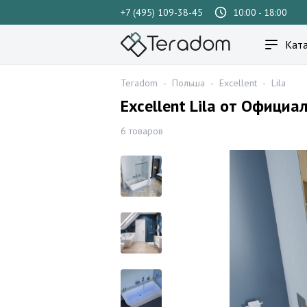
+7 (495) 109-38-45
10:00 - 18:00
Ката
Teradom
-
Польша
-
Excellent
-
Lila
Excellent Lila от Офици
6 товаров