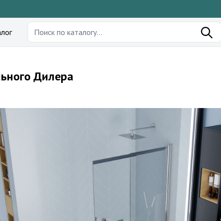
лог
ального Дилера