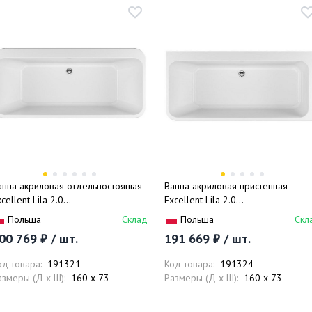
анна акриловая отдельностоящая
Ванна акриловая пристенная
cellent Lila 2.0
Excellent Lila 2.0
AEX.LIL2.160.WHW 160x73
WAEX.LIL2.160.WHP 160x73
Польша
Склад
Польша
Скл
белый)
(белый), слив-перелив
00 769 ₽ / шт.
191 669 ₽ / шт.
од товара:
191321
Код товара:
191324
азмеры (Д x Ш):
160 x 73
Размеры (Д x Ш):
160 x 73