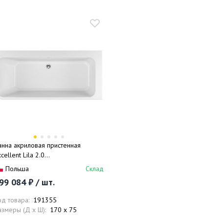
анна акриловая пристенная
cellent Lila 2.0
AEX.LIL2.170.WHP 170x75
Польша
Склад
белый), слив-перелив
99 084 ₽ / шт.
од товара:
191355
азмеры (Д x Ш):
170 x 75